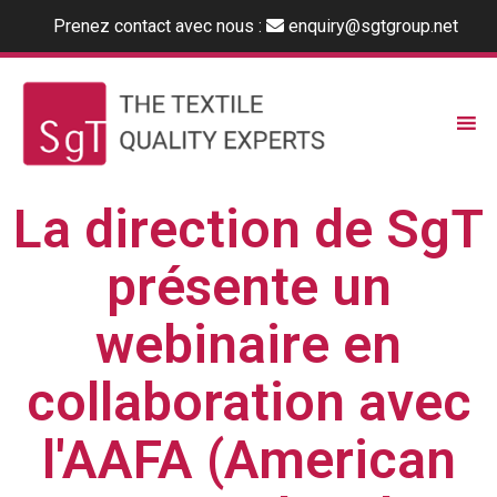
Prenez contact avec nous :
enquiry@sgtgroup.net
La direction de SgT
présente un
webinaire en
collaboration avec
l'AAFA (American