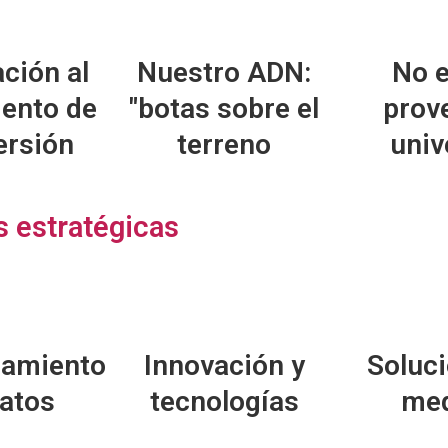
ción al
Nuestro ADN:
No e
ento de
"botas sobre el
prov
ersión
terreno
univ
 estratégicas
camiento
Innovación y
Soluci
atos
tecnologías
med