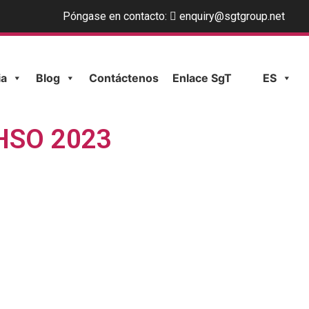
Póngase en contacto:
enquiry@sgtgroup.net
ia
Blog
Contáctenos
Enlace SgT
ES
PHSO 2023