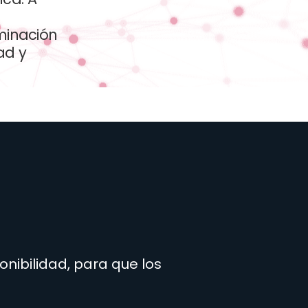
minación
ad y
nibilidad, para que los