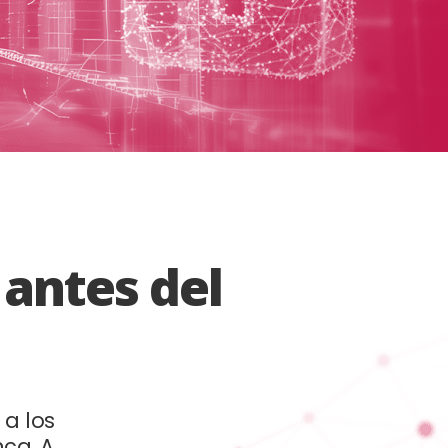
s
antes del
 a los
ca. A