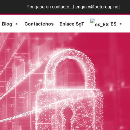
Póngase en contacto:
enquiry@sgtgroup.net
Blog
Contáctenos
Enlace SgT
ES