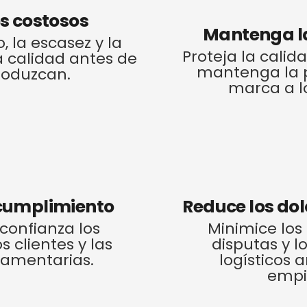
s costosos
Mantenga l
o, la escasez y la
Proteja la calid
 calidad antes de
mantenga la 
roduzcan.
marca a lo
 cumplimiento
Reduce los do
onfianza los
Minimice los
s clientes y las
disputas y 
amentarias.
logísticos 
empi