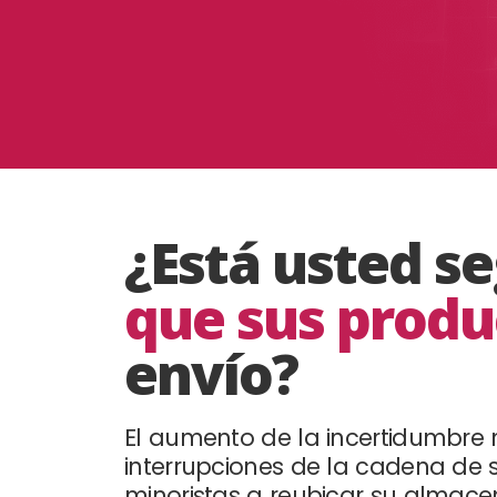
¿Está usted s
que sus produ
envío?
El aumento de la incertidumbre m
interrupciones de la cadena de 
minoristas a reubicar su almac