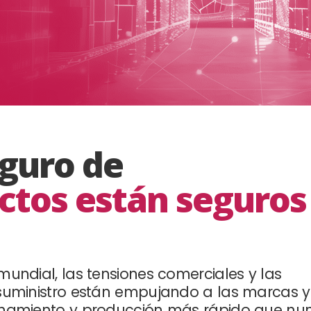
eguro de
ctos están seguro
undial, las tensiones comerciales y las
suministro están empujando a las marcas y
enamiento y producción más rápido que nun