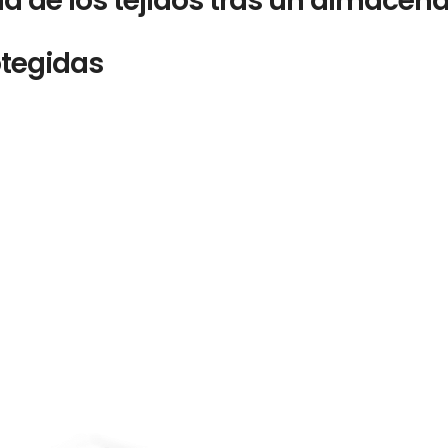
dad de los tejidos tras un almac
otegidas